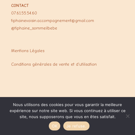
CONTACT
07.61.55.54.60
tiphainevoisin.accompagnement@gmail.com
@tiphaine_sommeilbebe
Mentions Légales
Conditions générales de vente et d'utilisation
Nous utilisons des cookies pour vous garantir la meilleure
expérience sur notre site web. Si vous continuez à utiliser ce
site, nous supposerons que vous en êtes satisfait.
Copyright Thiphaine Voisin - 2025- by NR Graphisme
OK
Je refuse.