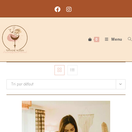
Skip
to
content
Menu
0
Tri par défaut