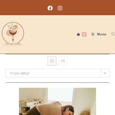
Skip
to
content
Menu
0
Tri par défaut