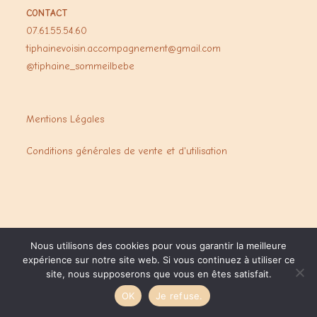
CONTACT
07.61.55.54.60
tiphainevoisin.accompagnement@gmail.com
@tiphaine_sommeilbebe
Mentions Légales
Conditions générales de vente et d'utilisation
Nous utilisons des cookies pour vous garantir la meilleure
expérience sur notre site web. Si vous continuez à utiliser ce
site, nous supposerons que vous en êtes satisfait.
Copyright Thiphaine Voisin - 2025- by NR Graphisme
OK
Je refuse.