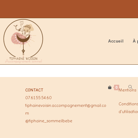
Accueil
À 
0
CONTACT
Mentions 
07.61.55.54.60
Condition
tiphainevoisin.accompagnement@gmail.co
d'utilisati
m
@tiphaine_sommeilbebe